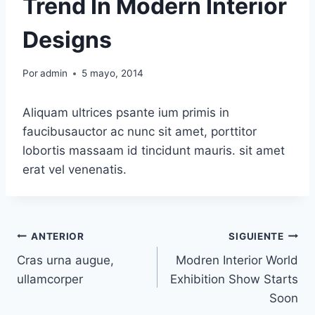
Trend In Modern Interior
Designs
Por
admin
5 mayo, 2014
Aliquam ultrices psante ium primis in
faucibusauctor ac nunc sit amet, porttitor
lobortis massaam id tincidunt mauris. sit amet
erat vel venenatis.
Navegación
ANTERIOR
SIGUIENTE
Cras urna augue,
Modren Interior World
de
ullamcorper
Exhibition Show Starts
entradas
Soon